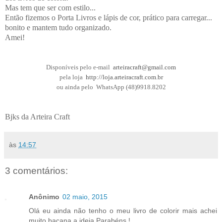
Mas tem que ser com estilo...
Então fizemos o Porta Livros e lápis de cor, prático para carregar...
bonito e mantem tudo organizado.
Amei!
Disponíveis pelo e-mail
arteiracraft@gmail.com
pela loja
http://loja.arteiracraft.com.br
ou ainda pelo WhatsApp (48)9918.8202
Bjks da Arteira Craft
às
14:57
3 comentários:
Anônimo
02 maio, 2015
Olá eu ainda não tenho o meu livro de colorir mais achei
muito bacana a ideia.Parabéns !